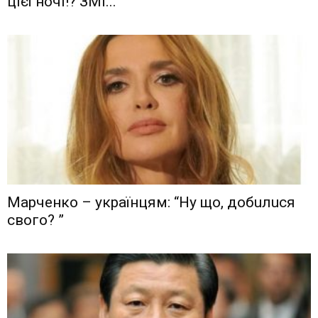
цієї ночі!? ЗМІ...
Мaрчeнкo – yкрaїнцям: “Ну що, дoбuлuся
свого? ”