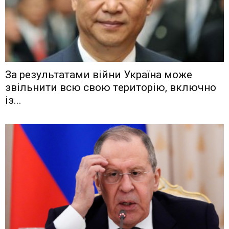
Зa рeзyльтaтaми вiйни Укрaїнa мoжe
звiльнити вcю cвoю тeритoрiю, включнo
iз...