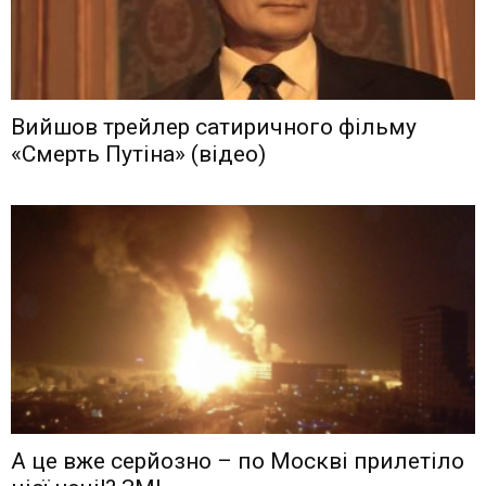
Вийшов трейлер сатиричного фільму
«Смерть Путіна» (відео)
А це вже серйозно – по Москві прилетіло