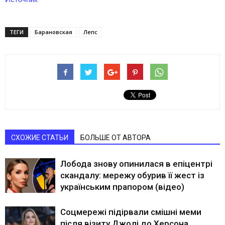
ТЕГИ
Барановская
Лепс
СХОЖИЕ СТАТЬИ
БОЛЬШЕ ОТ АВТОРА
Лобода знову опинилася в епіцентрі
скандалу: мережу обурив її жест із
українським прапором (відео)
Соцмережі підірвали смішні меми
після візиту Джолі до Херсона