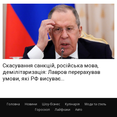
Скасування санкцій, російська мова,
демілітаризація: Лавров перерахував
умови, які РФ висуває...
Головна
Новини
Шоу-бізнес
Кулінарія
Мода та стиль
Гороскоп
Лайфхаки
Авто