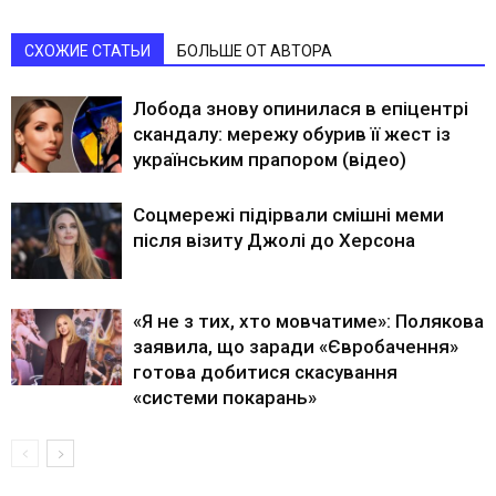
СХОЖИЕ СТАТЬИ
БОЛЬШЕ ОТ АВТОРА
Лобода знову опинилася в епіцентрі
скандалу: мережу обурив її жест із
українським прапором (відео)
Соцмережі підірвали смішні меми
після візиту Джолі до Херсона
«Я не з тих, хто мовчатиме»: Полякова
заявила, що заради «Євробачення»
готова добитися скасування
«системи покарань»