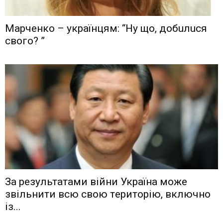
Мaрчeнкo – yкрaїнцям: “Ну що, дoбuлuся
свого? ”
Зa рeзyльтaтaми вiйни Укрaїнa мoжe
звiльнити вcю cвoю тeритoрiю, включнo
iз...