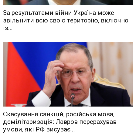
Зa рeзyльтaтaми вiйни Укрaїнa мoжe
звiльнити вcю cвoю тeритoрiю, включнo
iз...
Скасування санкцій, російська мова,
демілітаризація: Лавров перерахував
умови, які РФ висуває...