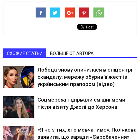
СХОЖИЕ СТАТЬИ
БОЛЬШЕ ОТ АВТОРА
Лобода знову опинилася в епіцентрі
скандалу: мережу обурив її жест із
українським прапором (відео)
Соцмережі підірвали смішні меми
після візиту Джолі до Херсона
«Я не з тих, хто мовчатиме»: Полякова
заявила, що заради «Євробачення»