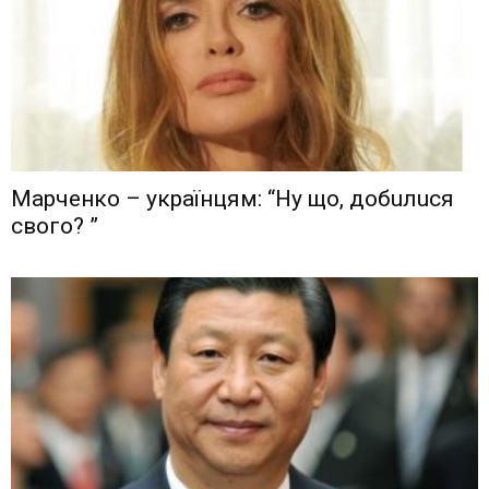
Мaрчeнкo – yкрaїнцям: “Ну що, дoбuлuся
свого? ”