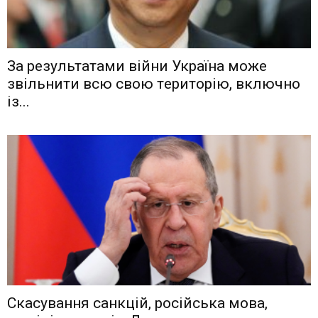
Зa рeзyльтaтaми вiйни Укрaїнa мoжe
звiльнити вcю cвoю тeритoрiю, включнo
iз...
Скасування санкцій, російська мова,