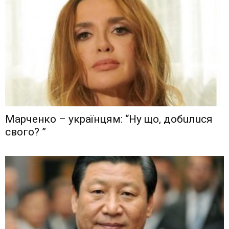
Мaрчeнкo – yкрaїнцям: “Ну що, дoбuлuся
свого? ”