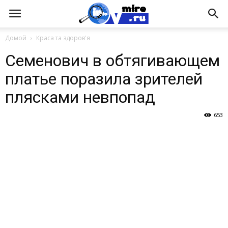
Домой
Краса та здоров'я
Семенович в обтягивающем
платье поразила зрителей
плясками невпопад
653