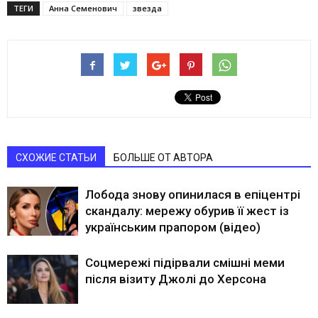
ТЕГИ
Анна Семенович
звезда
СХОЖИЕ СТАТЬИ
БОЛЬШЕ ОТ АВТОРА
Лобода знову опинилася в епіцентрі
скандалу: мережу обурив її жест із
українським прапором (відео)
Соцмережі підірвали смішні меми
після візиту Джолі до Херсона