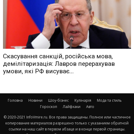
Скасування санкцій, російська мова,
демілітаризація: Лавров перерахував
умови, які РФ висуває...
Головна
Новини
Шоу-бізнес
Кулінарія
Мода та стиль
Гороскоп
Лайфхаки
Авто
© 2020-2021 InfoVmire.ru. Все права защищены. Полное или частичное
копирование материалов разрешено только с указанием обратной
ссылки на наш сайт в первом абзаце и в конце первой страницы.