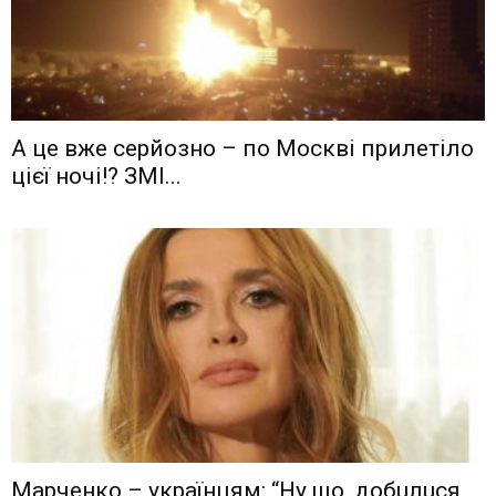
А це вже серйозно – по Москві прилетіло
цієї ночі!? ЗМІ...
Мaрчeнкo – yкрaїнцям: “Ну що, дoбuлuся