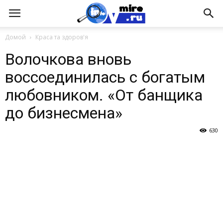
Домой
Краса та здоров'я
Волочкова вновь
воссоединилась с богатым
любовником. «От банщика
до бизнесмена»
630