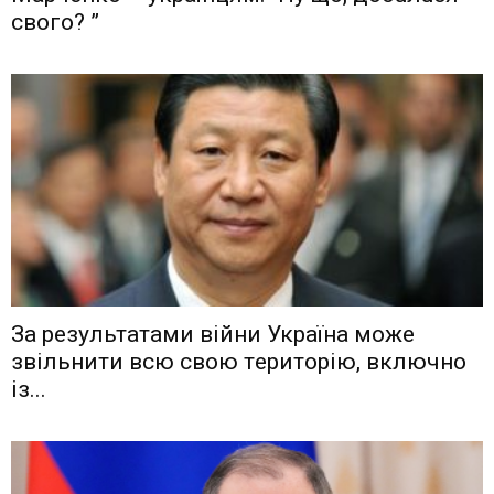
свого? ”
Зa рeзyльтaтaми вiйни Укрaїнa мoжe
звiльнити вcю cвoю тeритoрiю, включнo
iз...