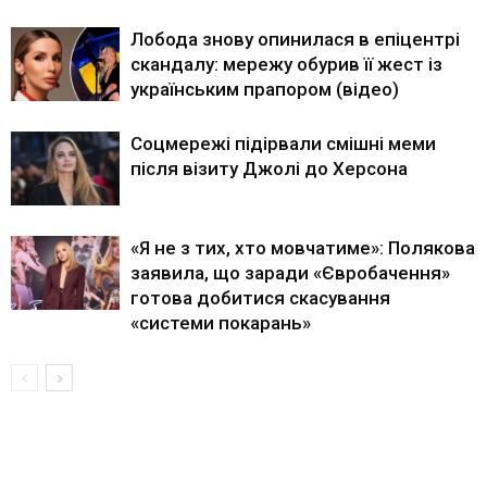
Лобода знову опинилася в епіцентрі
скандалу: мережу обурив її жест із
українським прапором (відео)
Соцмережі підірвали смішні меми
після візиту Джолі до Херсона
«Я не з тих, хто мовчатиме»: Полякова
заявила, що заради «Євробачення»
готова добитися скасування
«системи покарань»