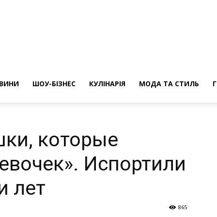
ини
ВИНИ
ШОУ-БІЗНЕС
КУЛІНАРІЯ
МОДА ТА СТИЛЬ
шки, которые
девочек». Испортили
и лет
865