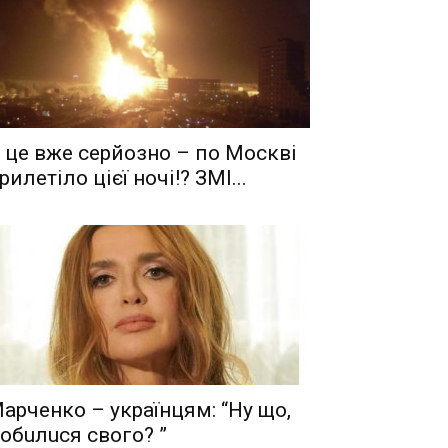
 це вже серйозно – по Москві
рилетіло цієї ночі!? ЗМІ...
aрчeнкo – yкрaїнцям: “Ну що,
oбuлuся свого? ”