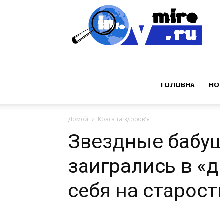
Нов
ГОЛОВНА
НО
Домой
Краса та здоров'я
Звездные бабу
заигрались в «
себя на старост