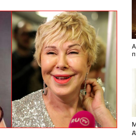
А
п
М
д