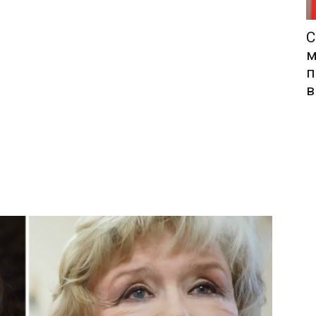
С
м
п
в