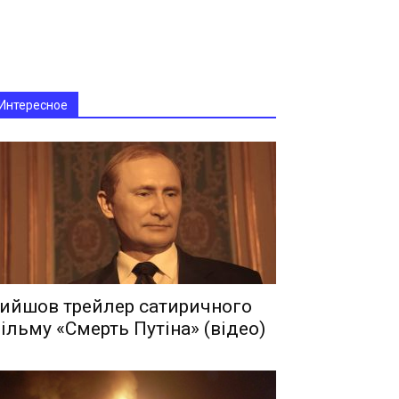
Интересное
ийшов трейлер сатиричного
ільму «Смерть Путіна» (відео)