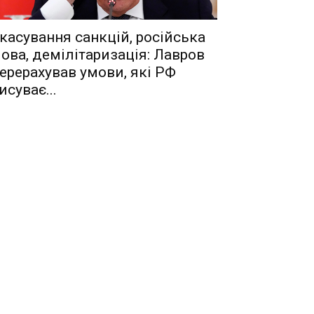
касування санкцій, російська
ова, демілітаризація: Лавров
ерерахував умови, які РФ
исуває...