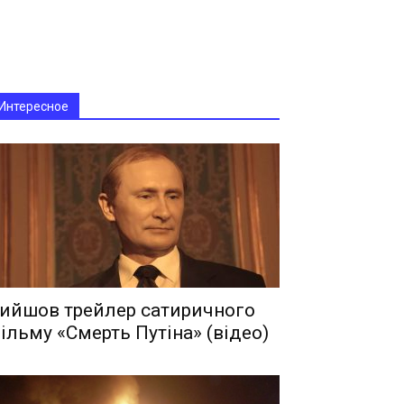
Интересное
ийшов трейлер сатиричного
ільму «Смерть Путіна» (відео)