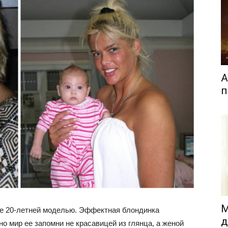
А
п
М
е 20-летней моделью. Эффектная блондинка
д
о мир ее запомни не красавицей из глянца, а женой