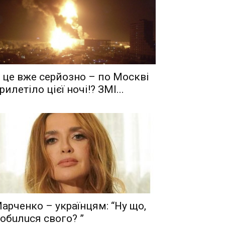
 це вже серйозно – по Москві
рилетіло цієї ночі!? ЗМІ...
aрчeнкo – yкрaїнцям: “Ну що,
oбuлuся свого? ”