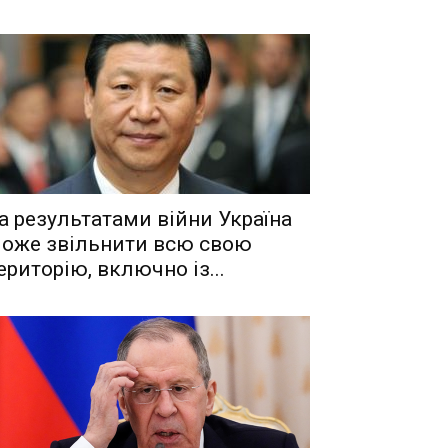
a рeзyльтaтaми вiйни Укрaїнa
oжe звiльнити вcю cвoю
eритoрiю, включнo iз...