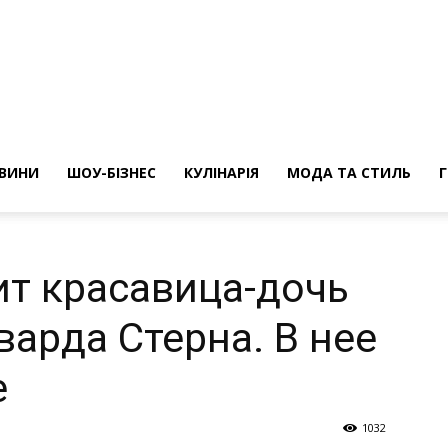
ини
ВИНИ
ШОУ-БІЗНЕС
КУЛІНАРІЯ
МОДА ТА СТИЛЬ
ит красавица-дочь
варда Стерна. В нее
е
1032