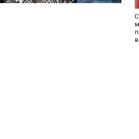
С
м
п
в