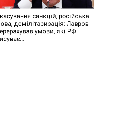
касування санкцій, російська
ова, демілітаризація: Лавров
ерерахував умови, які РФ
исуває...