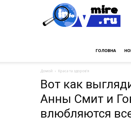
Нов
ГОЛОВНА
НО
Домой
Краса та здоров'я
Вот как выгляд
Анны Смит и Го
влюбляются вс