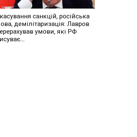
касування санкцій, російська
ова, демілітаризація: Лавров
ерерахував умови, які РФ
исуває...