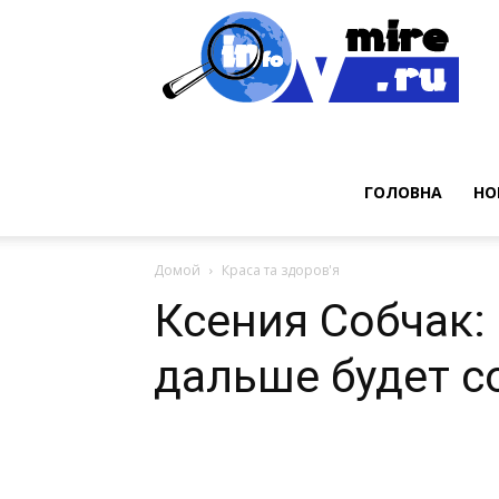
Нов
ГОЛОВНА
НО
Домой
Краса та здоров'я
Ксения Собчак: 
дальше будет с