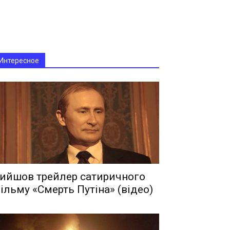
Интересное
ийшов трейлер сатиричного
ільму «Смерть Путіна» (відео)