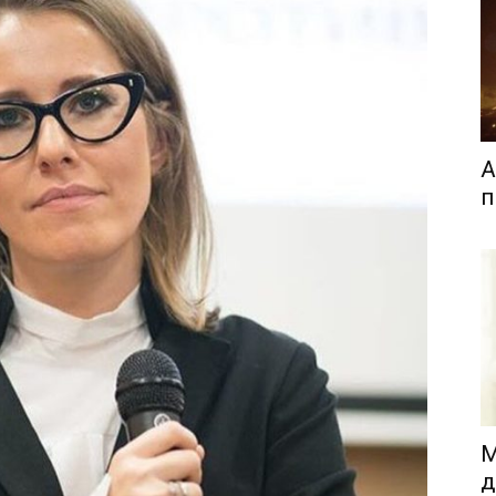
А
п
М
д