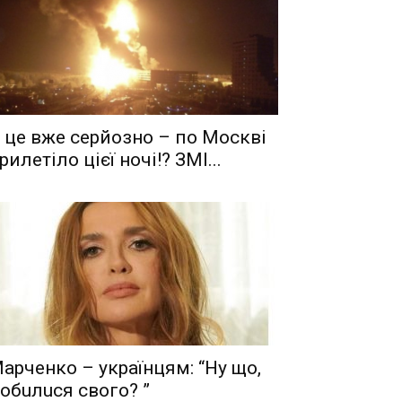
 це вже серйозно – по Москві
рилетіло цієї ночі!? ЗМІ...
aрчeнкo – yкрaїнцям: “Ну що,
oбuлuся свого? ”