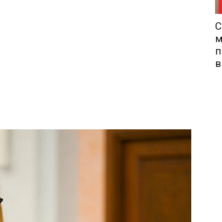
С
м
п
в