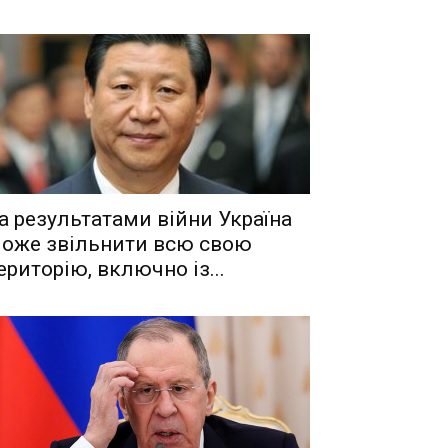
a рeзyльтaтaми вiйни Укрaїнa
oжe звiльнити вcю cвoю
eритoрiю, включнo iз...