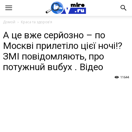
Домой
Краса та здоров'я
А це вже серйозно – по
Москві прилетіло цієї ночі!?
ЗМІ повідомляють, про
потужнuй вuбух . Відео
11644