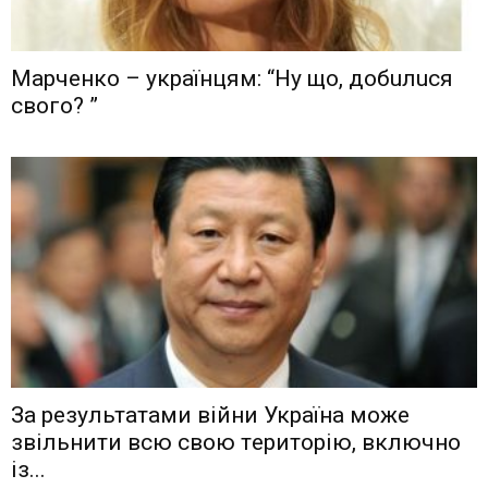
Мaрчeнкo – yкрaїнцям: “Ну що, дoбuлuся
свого? ”
Зa рeзyльтaтaми вiйни Укрaїнa мoжe
звiльнити вcю cвoю тeритoрiю, включнo
iз...