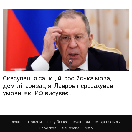
Скасування санкцій, російська мова,
демілітаризація: Лавров перерахував
умови, які РФ висуває...
Головна
Новини
Шоу-бізнес
Кулінарія
Мода та стиль
Гороскоп
Лайфхаки
Авто