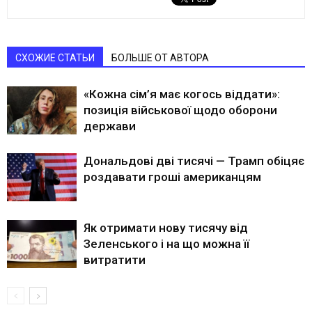
СХОЖИЕ СТАТЬИ
БОЛЬШЕ ОТ АВТОРА
«Кожна сім’я має когось віддати»:
позиція військової щодо оборони
держави
Дональдові дві тисячі — Трамп обіцяє
роздавати гроші американцям
Як отримати нову тисячу від
Зеленського і на що можна її
витратити