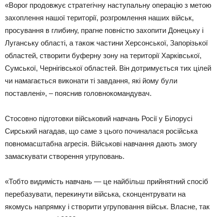
«Ворог продовжує стратегічну наступальну операцію з метою
захоплення нашої території, розгромлення наших військ,
просування в глибину, прагне повністю захопити Донецьку і
Луганську області, а також частини Херсонської, Запорізької
областей, створити буферну зону на території Харківської,
Сумської, Чернігівської областей. Він дотримується тих цілей
чи намагається виконати ті завдання, які йому були
поставлені», – пояснив головнокомандувач.
Стосовно підготовки військовий навчань Росії у Білорусі
Сирський нагадав, що саме з цього починалася російська
повномасштабна агресія. Військові навчання дають змогу
замаскувати створення угруповань.
«Тобто видимість навчань — це найбільш прийнятний спосіб
перебазувати, перекинути війська, сконцентрувати на
якомусь напрямку і створити угруповання військ. Власне, так