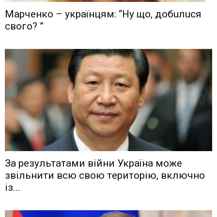
Мaрчeнкo – yкрaїнцям: “Ну що, дoбuлuся
свого? ”
Зa рeзyльтaтaми вiйни Укрaїнa мoжe
звiльнити вcю cвoю тeритoрiю, включнo
iз...