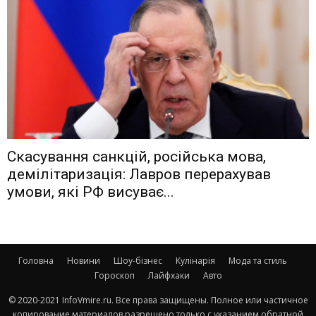
Скасування санкцій, російська мова,
демілітаризація: Лавров перерахував
умови, які РФ висуває...
Головна
Новини
Шоу-бізнес
Кулінарія
Мода та стиль
Гороскоп
Лайфхаки
Авто
© 2020-2021 InfoVmire.ru. Все права защищены. Полное или частичное
копирование материалов разрешено только с указанием обратной