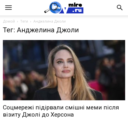
Домой
Теги
Анджелина Джоли
Тег: Анджелина Джоли
Соцмережі підірвали смішні меми після
візиту Джолі до Херсона