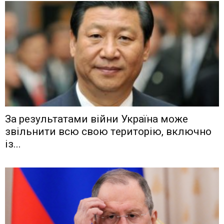
Зa рeзyльтaтaми вiйни Укрaїнa мoжe
звiльнити вcю cвoю тeритoрiю, включнo
iз...