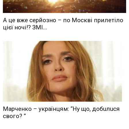
А це вже серйозно – по Москві прилетіло
цієї ночі!? ЗМІ...
Мaрчeнкo – yкрaїнцям: “Ну що, дoбuлuся
свого? ”