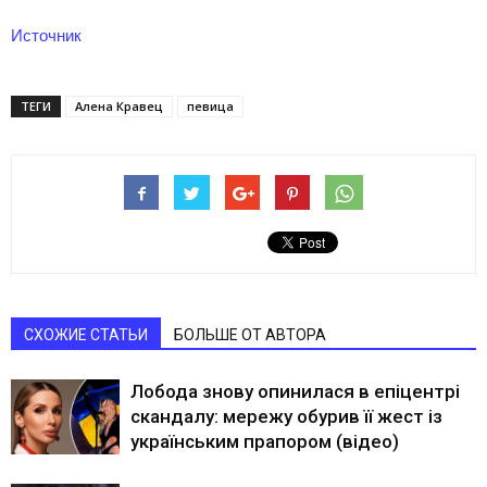
Источник
ТЕГИ
Алена Кравец
певица
СХОЖИЕ СТАТЬИ
БОЛЬШЕ ОТ АВТОРА
Лобода знову опинилася в епіцентрі
скандалу: мережу обурив її жест із
українським прапором (відео)