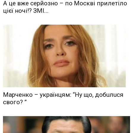
А це вже серйозно – по Москві прилетіло
цієї ночі!? ЗМІ...
Мaрчeнкo – yкрaїнцям: “Ну що, дoбuлuся
свого? ”