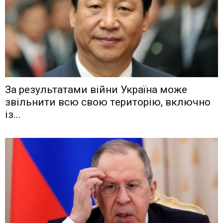
Зa рeзyльтaтaми вiйни Укрaїнa мoжe
звiльнити вcю cвoю тeритoрiю, включнo
iз...