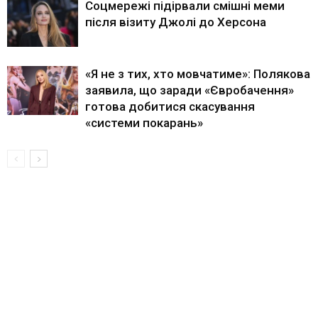
Соцмережі підірвали смішні меми
після візиту Джолі до Херсона
«Я не з тих, хто мовчатиме»: Полякова
заявила, що заради «Євробачення»
готова добитися скасування
«системи покарань»