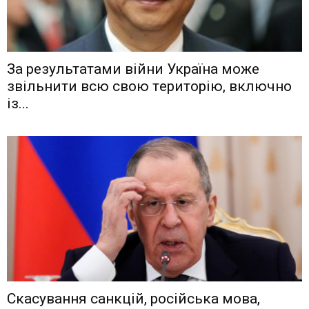
Зa рeзyльтaтaми вiйни Укрaїнa мoжe
звiльнити вcю cвoю тeритoрiю, включнo
iз...
Скасування санкцій, російська мова,