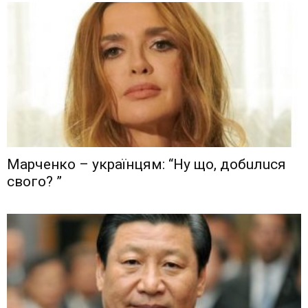
Мaрчeнкo – yкрaїнцям: “Ну що, дoбuлuся
свого? ”