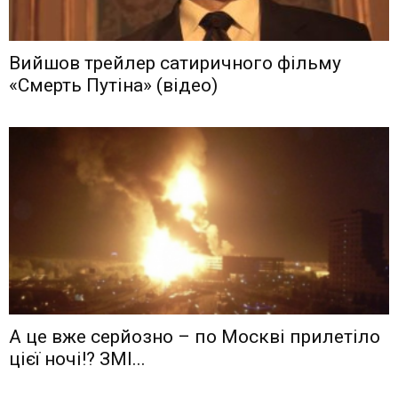
Вийшов трейлер сатиричного фільму
«Смерть Путіна» (відео)
А це вже серйозно – по Москві прилетіло
цієї ночі!? ЗМІ...