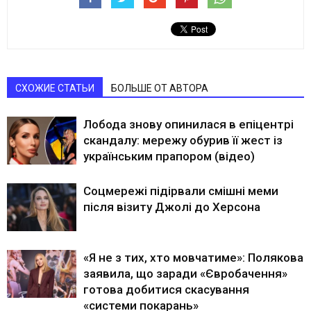
СХОЖИЕ СТАТЬИ
БОЛЬШЕ ОТ АВТОРА
Лобода знову опинилася в епіцентрі
скандалу: мережу обурив її жест із
українським прапором (відео)
Соцмережі підірвали смішні меми
після візиту Джолі до Херсона
«Я не з тих, хто мовчатиме»: Полякова
заявила, що заради «Євробачення»
готова добитися скасування
«системи покарань»