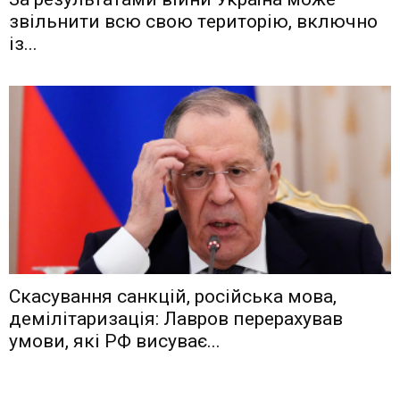
звiльнити вcю cвoю тeритoрiю, включнo
iз...
Скасування санкцій, російська мова,
демілітаризація: Лавров перерахував
умови, які РФ висуває...