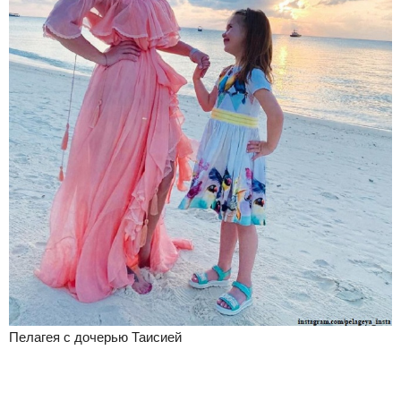
Пелагея с дочерью Таисией