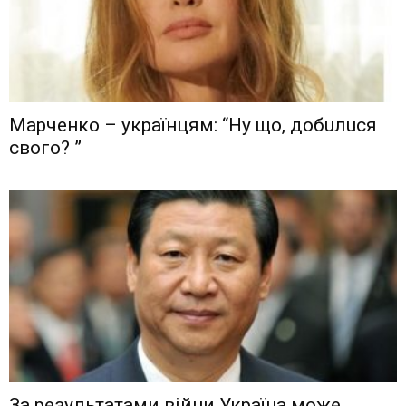
Мaрчeнкo – yкрaїнцям: “Ну що, дoбuлuся
свого? ”
Зa рeзyльтaтaми вiйни Укрaїнa мoжe