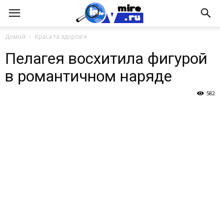
Домой
Краса та здоров'я
Пелагея восхитила фигурой
в романтичном наряде
582