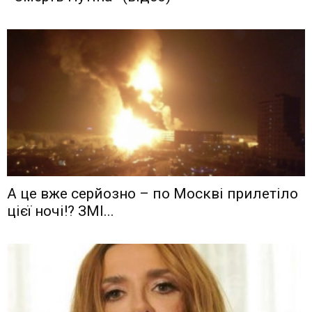
А це вже серйозно – по Москві прилетіло
цієї ночі!? ЗМІ...