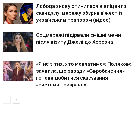
Лобода знову опинилася в епіцентрі
скандалу: мережу обурив її жест із
українським прапором (відео)
Соцмережі підірвали смішні меми
після візиту Джолі до Херсона
«Я не з тих, хто мовчатиме»: Полякова
заявила, що заради «Євробачення»
готова добитися скасування
«системи покарань»