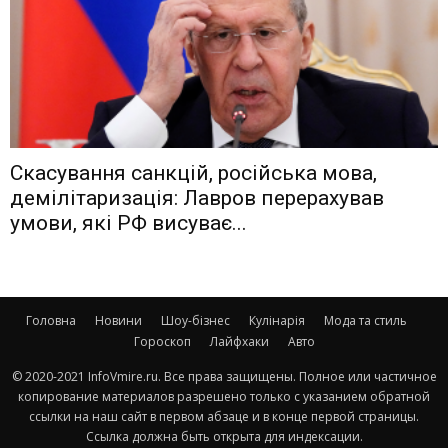
Скасування санкцій, російська мова,
демілітаризація: Лавров перерахував
умови, які РФ висуває...
Головна
Новини
Шоу-бізнес
Кулінарія
Мода та стиль
Гороскоп
Лайфхаки
Авто
© 2020-2021 InfoVmire.ru. Все права защищены. Полное или частичное
копирование материалов разрешено только с указанием обратной
ссылки на наш сайт в первом абзаце и в конце первой страницы.
Ссылка должна быть открыта для индексации.