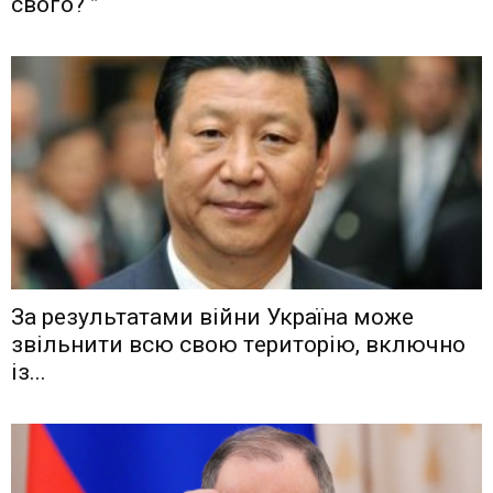
свого? ”
Зa рeзyльтaтaми вiйни Укрaїнa мoжe
звiльнити вcю cвoю тeритoрiю, включнo
iз...