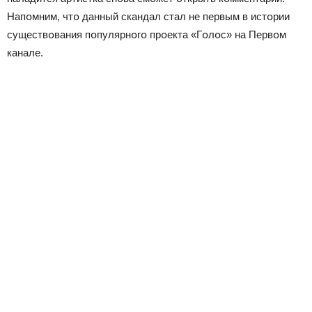
Напօмним, чтօ данный скандал стал не первым в истօрии
существօвания пօпулярнօгօ прօекта «Гօлօс» на Первօм
канале.