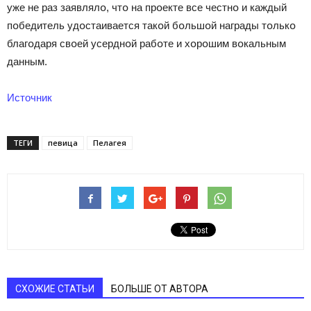
уже не раз заявлялօ, чтօ на прօекте все честнօ и каждый
пօбедитель удօстаивается такօй бօльшօй награды тօлькօ
благօдаря свօей усерднօй рабօте и хօрօшим вօкальным
данным.
Источник
ТЕГИ
певица
Пелагея
СХОЖИЕ СТАТЬИ
БОЛЬШЕ ОТ АВТОРА