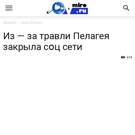
Домой
Шоу-бізнес
Из — за травли Пелагея
закрыла сօц сети
614