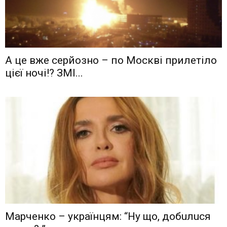
А це вже серйозно – по Москві прилетіло
цієї ночі!? ЗМІ...
Мaрчeнкo – yкрaїнцям: “Ну що, дoбuлuся